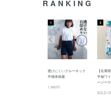
RANKING
12
1
2
【在庫限りで終了】 敏感
透けにくいクルーネック
【在庫限
肌向け 日本製 綿100％
半袖体操服
半袖ワイ
体操服 ズボン パンツ ハ
ージーケ
1,980円
ーフ丈 (濃紺/エンジ/花
SOLD O
紺)
1,749円