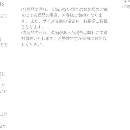
追
用を
に
(1)商品に汚れ、欠陥がない場合のお客様のご都
合による返品の場合、お客様ご負担となりま
はご
す。 また、サイズ交換の場合も、お客様ご負担
となります。
(2)商品の汚れ、欠陥があった場合は弊社にて送
料負担いたします。お手数ですが事前にお問合
）
せください。
以下で
通に
す。
くだ
いた
は発
品は