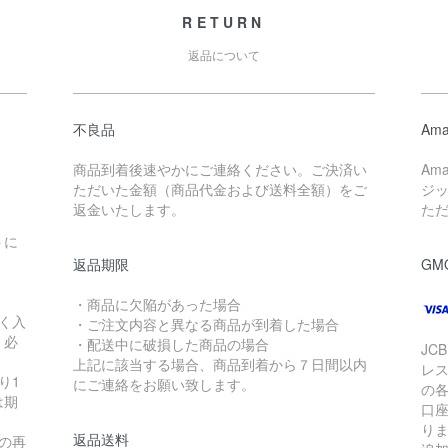
RETURN
返品について
不良品
Ama
商品到着後速やかにご連絡ください。ご決済い
Am
ただいた金額（商品代金および送料全額）をご
ジ
返金いたします。
た
トに
返品期限
GM
・商品に欠陥があった場合
く入
・ご注文内容と異なる商品が到着した場合
く必
・配送中に破損した商品の場合
JC
上記に該当する場合、商品到着から７日間以内
レ
り1
にご連絡をお願い致します。
の
は期
口
り
返品送料
の再