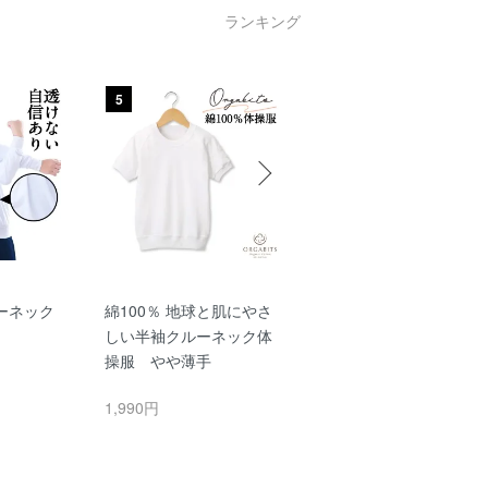
ランキング
5
6
ーネック
綿100％ 地球と肌にやさ
綿100％ 地球と肌にや
しい半袖クルーネック体
しいクルーネック長袖
操服 やや薄手
操服 やや薄手
1,990円
1,990円