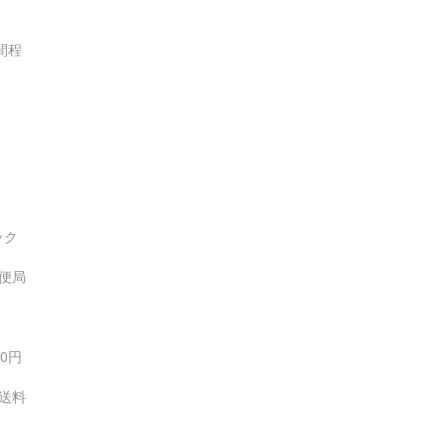
間程
ック
便局
0円
が送料