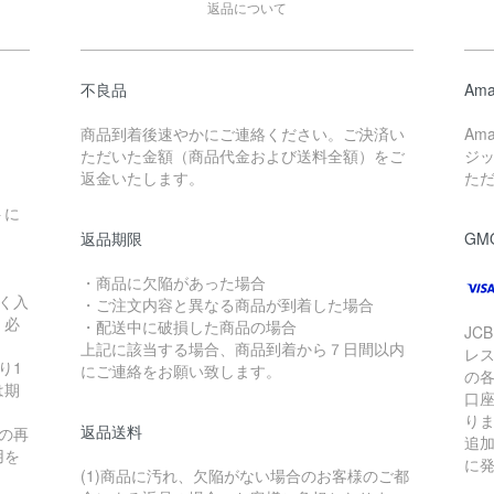
返品について
不良品
Ama
商品到着後速やかにご連絡ください。ご決済い
Am
ただいた金額（商品代金および送料全額）をご
ジ
返金いたします。
た
トに
返品期限
GM
・商品に欠陥があった場合
く入
・ご注文内容と異なる商品が到着した場合
く必
・配送中に破損した商品の場合
JC
上記に該当する場合、商品到着から７日間以内
レ
り1
にご連絡をお願い致します。
の
は期
口
り
返品送料
の再
追
用を
に
(1)商品に汚れ、欠陥がない場合のお客様のご都