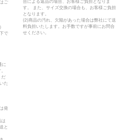
合による返品の場合、お客様ご負担となりま
はご
す。 また、サイズ交換の場合も、お客様ご負担
となります。
(2)商品の汚れ、欠陥があった場合は弊社にて送
料負担いたします。お手数ですが事前にお問合
）
せください。
以下で
通に
す。
くだ
いた
は発
品は
送と
き、