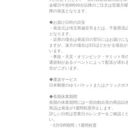
金曜日午前8時00分以降のご注文は翌週月
降の発送となります。
◆お届け日時の目安
・発送元は埼玉県越谷市または、千葉県流
となります。
・近県の場合は発送日の翌日にはお届けに
ますが、遠方の場合は3日ほどかかる場合が
います。
・事故・天災・オリンピック・サミット等
通規制があるイベントによって配送が遅れ
合がございます。
◆運送サービス
日本郵便のゆうパケットまたはクリックポ
◆長期休業期間
長期の休業期間には一部自動出荷の商品以
商品は発送が1週間程度停止します。
詳しい日程は営業日カレンダーをご確認く
い。
・5月GW期間：1週間程度