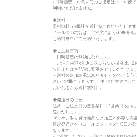
※日時指定、お急ぎ便のご指定はメール便で
利用いただけません。
◆送料
送料無料（※弊社が送料をご負担いたします
メール便の場合は、ご注文合計が3,980円
も送料無料にて発送いたします。
◆ご注意事項
・日時指定は無効になります。
・ご注文内容が1通に収まらない場合は、2
分割または宅配便に変更させていただきま
・送料の追加請求はありませんのでご安心
さい（2通に収まらず、宅配便に変更させて
だいた場合も送料無料）。
◆発送日の目安
通常、ご注文日の翌営業日～2営業日以内に
送いたします。
ゼッケン取り付け商品など加工が必要な商
通常発送スケジュールにプラス5営業日の発
なります。
※ご注意ください。一部の自動発送商品を除