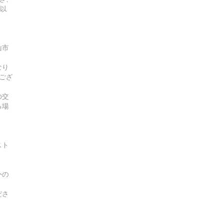
曜以
山市
なり
ござ
の交
る場
スト
外の
ださ