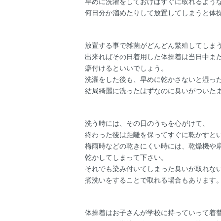
早めに洗濯をしておけばすぐに取れるよう
何日分か溜めたりして放置してしまうと体
放置する事で雑菌がどんどん繁殖してしま
出来ればその日着用した体操着は当日中ま
癖付けるといいでしょう。
洗濯をした後も、早めに乾かさないと湿っ
結局綺麗に洗ったはずなのに臭いがついた
洗う時には、その日のうちを心がけて、
終わった後は距離を保ってすぐに乾かすと
梅雨時などの乾きにくい時には、乾燥機や
乾かしてしまって下さい。
それでも染み付いてしまった臭いが取れな
煮洗いをすることで取れる場合もあります
体操着はお子さんが学校に持っていって着