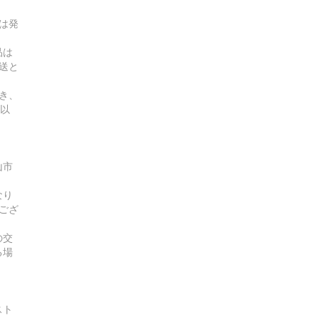
は発
品は
送と
き、
曜以
山市
なり
ござ
の交
る場
スト