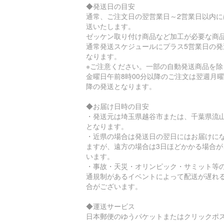
◆発送日の目安
通常、ご注文日の翌営業日～2営業日以内に
送いたします。
ゼッケン取り付け商品など加工が必要な商
通常発送スケジュールにプラス5営業日の発
なります。
※ご注意ください。一部の自動発送商品を除
金曜日午前8時00分以降のご注文は翌週月
降の発送となります。
◆お届け日時の目安
・発送元は埼玉県越谷市または、千葉県流
となります。
・近県の場合は発送日の翌日にはお届けに
ますが、遠方の場合は3日ほどかかる場合が
います。
・事故・天災・オリンピック・サミット等
通規制があるイベントによって配送が遅れ
合がございます。
◆運送サービス
日本郵便のゆうパケットまたはクリックポ