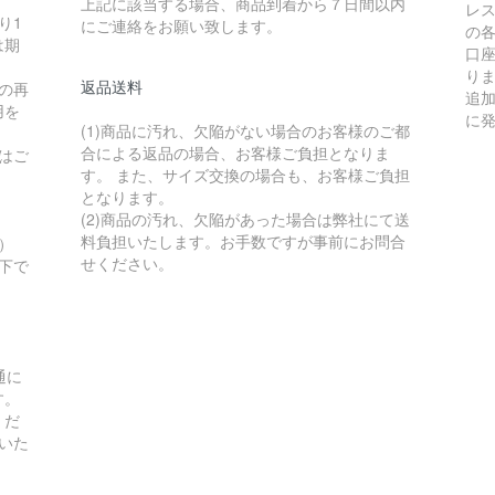
上記に該当する場合、商品到着から７日間以内
レ
り1
にご連絡をお願い致します。
の
は期
口
り
返品送料
の再
追
用を
に
(1)商品に汚れ、欠陥がない場合のお客様のご都
合による返品の場合、お客様ご負担となりま
はご
す。 また、サイズ交換の場合も、お客様ご負担
となります。
(2)商品の汚れ、欠陥があった場合は弊社にて送
料負担いたします。お手数ですが事前にお問合
）
せください。
以下で
通に
す。
くだ
いた