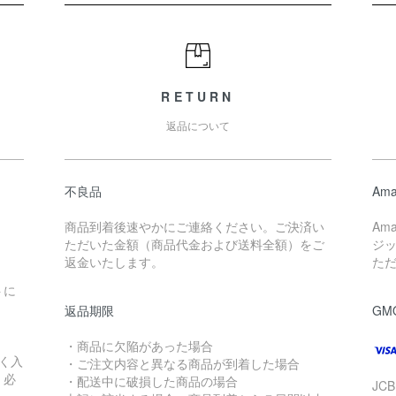
RETURN
返品について
不良品
Ama
商品到着後速やかにご連絡ください。ご決済い
Am
ただいた金額（商品代金および送料全額）をご
ジ
返金いたします。
た
トに
返品期限
GM
・商品に欠陥があった場合
く入
・ご注文内容と異なる商品が到着した場合
く必
・配送中に破損した商品の場合
JC