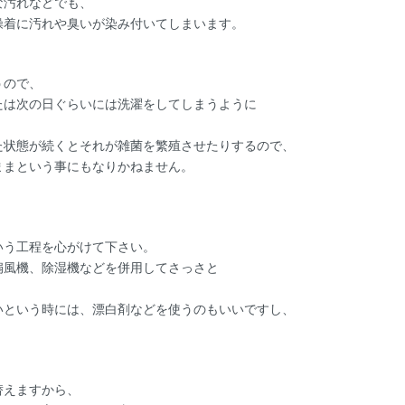
な汚れなどでも、
操着に汚れや臭いが染み付いてしまいます。
うので、
たは次の日ぐらいには洗濯をしてしまうように
た状態が続くとそれが雑菌を繁殖させたりするので、
ままという事にもなりかねません。
いう工程を心がけて下さい。
扇風機、除湿機などを併用してさっさと
いという時には、漂白剤などを使うのもいいですし、
。
替えますから、