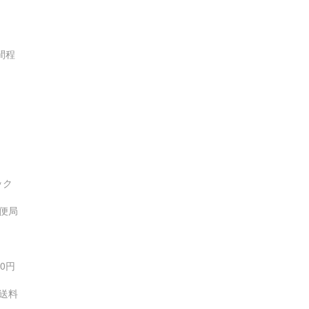
間程
ック
便局
0円
が送料