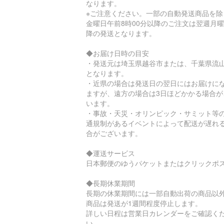
なります。
※ご注意ください。一部の自動発送商品を除
金曜日午前8時00分以降のご注文は翌週月
降の発送となります。
◆お届け日時の目安
・発送元は埼玉県越谷市または、千葉県流
となります。
・近県の場合は発送日の翌日にはお届けに
ますが、遠方の場合は3日ほどかかる場合が
います。
・事故・天災・オリンピック・サミット等
通規制があるイベントによって配送が遅れ
合がございます。
◆運送サービス
日本郵便のゆうパケットまたはクリックポ
◆長期休業期間
長期の休業期間には一部自動出荷の商品以
商品は発送が1週間程度停止します。
詳しい日程は営業日カレンダーをご確認く
い。