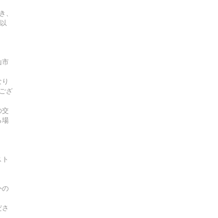
き、
曜以
山市
なり
ござ
の交
る場
スト
外の
ださ