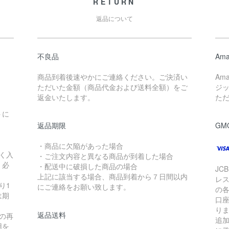
RETURN
返品について
不良品
Ama
商品到着後速やかにご連絡ください。ご決済い
Am
ただいた金額（商品代金および送料全額）をご
ジ
返金いたします。
た
トに
返品期限
GM
・商品に欠陥があった場合
く入
・ご注文内容と異なる商品が到着した場合
く必
・配送中に破損した商品の場合
JC
上記に該当する場合、商品到着から７日間以内
レ
り1
にご連絡をお願い致します。
の
は期
口
り
返品送料
の再
追
用を