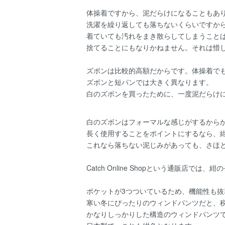
体操着ですから、泥だらけになることもあ
洗濯を繰り返しても落ちないくらいですか
着ていても汚れをまき散らしてしまうこと
捨てることにもなりかねません。それは惜
ズボンは比較的高額だからです。体操着で
ズボンと短パンでは大きく異なります。
白のズボンを買ったために、一度泥だらけ
白のズボンはフォーマルな感じがするから
長く使用することをポイントにするなら、
これなら落ちない泥じみがあっても、さほ
Catch Online Shopという通販店で
ポケットが3つついているため、機能性も抜
寒い冬にぴったりのウィンドパンツだと、税別
かなりしっかりした構造のウィンドパンツ