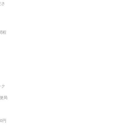
ださ
間程
ック
便局
0円