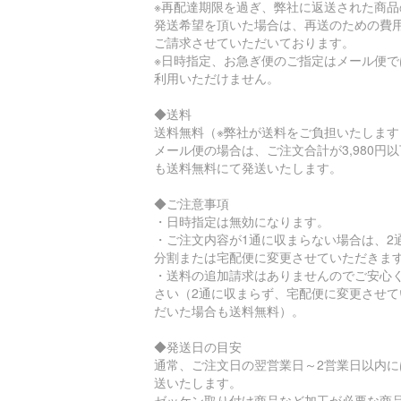
※再配達期限を過ぎ、弊社に返送された商品
発送希望を頂いた場合は、再送のための費
ご請求させていただいております。
※日時指定、お急ぎ便のご指定はメール便で
利用いただけません。
◆送料
送料無料（※弊社が送料をご負担いたします
メール便の場合は、ご注文合計が3,980円
も送料無料にて発送いたします。
◆ご注意事項
・日時指定は無効になります。
・ご注文内容が1通に収まらない場合は、2
分割または宅配便に変更させていただきま
・送料の追加請求はありませんのでご安心
さい（2通に収まらず、宅配便に変更させて
だいた場合も送料無料）。
◆発送日の目安
通常、ご注文日の翌営業日～2営業日以内に
送いたします。
ゼッケン取り付け商品など加工が必要な商