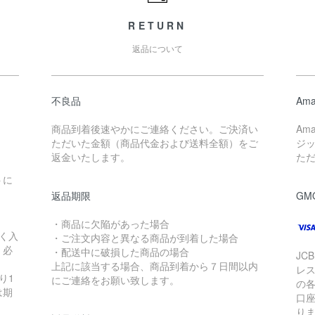
RETURN
返品について
不良品
Ama
商品到着後速やかにご連絡ください。ご決済い
Am
ただいた金額（商品代金および送料全額）をご
ジ
返金いたします。
た
トに
返品期限
GM
・商品に欠陥があった場合
く入
・ご注文内容と異なる商品が到着した場合
く必
・配送中に破損した商品の場合
JC
上記に該当する場合、商品到着から７日間以内
レ
り1
にご連絡をお願い致します。
の
は期
口
り