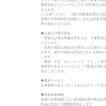
通常発送スケジュールにプラス5営業日の発
なります。
※ご注意ください。一部の自動発送商品を除
金曜日午前8時00分以降のご注文は翌週月
降の発送となります。
◆お届け日時の目安
・発送元は埼玉県越谷市または、千葉県流
となります。
・近県の場合は発送日の翌日にはお届けに
ますが、遠方の場合は3日ほどかかる場合が
います。
・事故・天災・オリンピック・サミット等
通規制があるイベントによって配送が遅れ
合がございます。
◆運送サービス
日本郵便のゆうパケットまたはクリックポ
◆長期休業期間
長期の休業期間には一部自動出荷の商品以
商品は発送が1週間程度停止します。