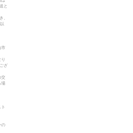
送と
き、
曜以
山市
なり
ござ
の交
る場
スト
外の