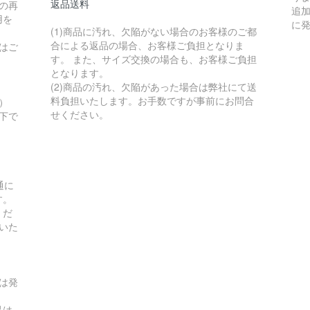
返品送料
の再
追
用を
に
(1)商品に汚れ、欠陥がない場合のお客様のご都
合による返品の場合、お客様ご負担となりま
はご
す。 また、サイズ交換の場合も、お客様ご負担
となります。
(2)商品の汚れ、欠陥があった場合は弊社にて送
料負担いたします。お手数ですが事前にお問合
）
せください。
以下で
通に
す。
くだ
いた
は発
品は