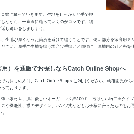
、直線に縫っていきます。生地をしっかりと手で押
ばしながら、一直線に縫っていくのがコツです。縫
に返し縫いをしましょう。
は、生地が厚くなった箇所を避けて縫うことです。硬い部分を家庭用ミ
ください。厚手の生地を縫う場合は手縫いと同様に、厚地用の針と糸を
を通販でお探しならCatch Online Shopへ
お探しの方は、Catch Online Shopをご利用ください。幼稚園児
扱っております。
強い素材や、肌に優しいオーガニック綿100％、透けない胸二重タイ
や機能性、襟のデザイン、パンツ丈などもお子様に合ったものをお選びいただ
い。