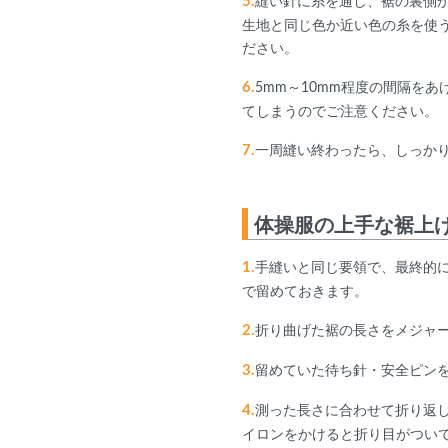
5.
縫い針に糸を通し、裾の裏側
生地と同じ色か近い色の糸を使
ださい。
6.
5mm～10mm程度の間隔を
てしまうのでご注意ください。
7.
一周縫い終わったら、しっか
体操服の上手な裾上
1.
手縫いと同じ要領で、最終的
で留めておきます。
2.
折り曲げた裾の長さをメジャ
3.
留めていた待ち針・安全ピン
4.
測った長さに合わせて折り返
イロンをかけると折り目がつい