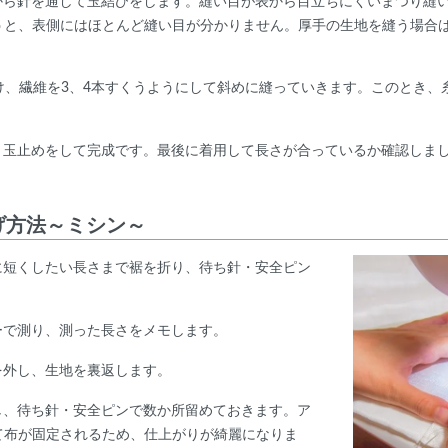
から針を通して玉結びをします。縫い目が表から目立ちにくいまつり縫
うと、表側にはほとんど縫い目が分かりません。厚手の生地を縫う場合
あけ、繊維を3、4本すくうようにして斜めに縫っていきます。このとき
り玉止めをして完成です。最後に着用して長さが合っているか確認しま
げ方法～ミシン～
に短くしたい長さまで裾を折り、待ち針・安全ピン
ーで測り、測った長さをメモします。
を外し、生地を裏返します。
し、待ち針・安全ピンで数か所留めておきます。ア
て布が固定されるため、仕上がりが綺麗になりま