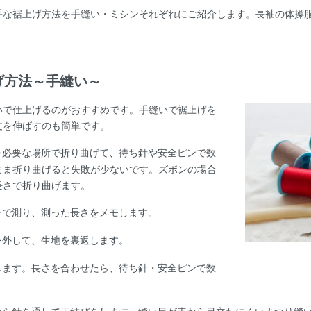
手な裾上げ方法を手縫い・ミシンそれぞれにご紹介します。長袖の体操
げ方法～手縫い～
いで仕上げるのがおすすめです。手縫いで裾上げを
丈を伸ばすのも簡単です。
を必要な場所で折り曲げて、待ち針や安全ピンで数
まま折り曲げると失敗が少ないです。ズボンの場合
長さで折り曲げます。
ーで測り、測った長さをメモします。
を外して、生地を裏返します。
します。長さを合わせたら、待ち針・安全ピンで数