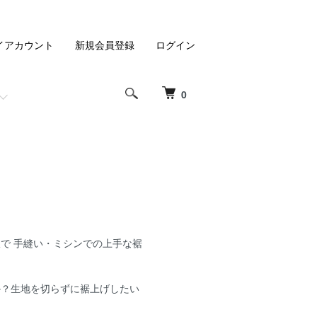
イアカウント
新規会員登録
ログイン
0
で 手縫い・ミシンでの上手な裾
か？生地を切らずに裾上げしたい