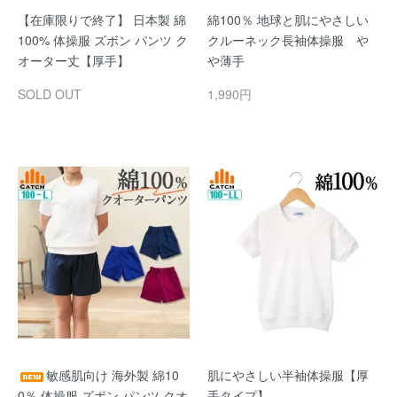
【在庫限りで終了】 日本製 綿
綿100％ 地球と肌にやさしい
100% 体操服 ズボン パンツ ク
クルーネック長袖体操服 や
オーター丈【厚手】
や薄手
SOLD OUT
1,990円
敏感肌向け 海外製 綿10
肌にやさしい半袖体操服【厚
0％ 体操服 ズボン パンツ クオ
手タイプ】