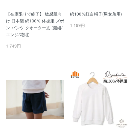
【在庫限りで終了】 敏感肌向
綿100％紅白帽子(男女兼用)
け 日本製 綿100％ 体操服 ズボ
1,199円
ン パンツ クオーター丈 (濃紺/
エンジ/花紺)
1,749円