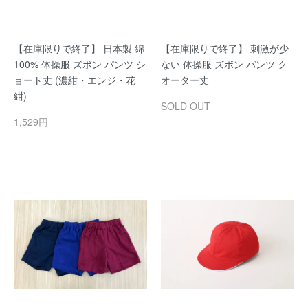
【在庫限りで終了】 日本製 綿
【在庫限りで終了】 刺激が少
100% 体操服 ズボン パンツ シ
ない 体操服 ズボン パンツ ク
ョート丈 (濃紺・エンジ・花
オーター丈
紺)
SOLD OUT
1,529円