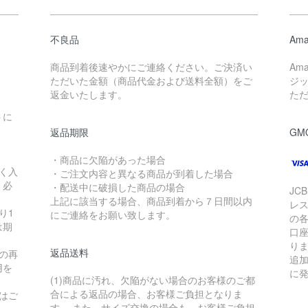
不良品
Ama
商品到着後速やかにご連絡ください。ご決済い
Am
ただいた金額（商品代金および送料全額）をご
ジ
返金いたします。
た
トに
返品期限
GM
・商品に欠陥があった場合
く入
・ご注文内容と異なる商品が到着した場合
く必
・配送中に破損した商品の場合
JC
上記に該当する場合、商品到着から７日間以内
レ
り1
にご連絡をお願い致します。
の
は期
口
り
返品送料
の再
追
用を
に
(1)商品に汚れ、欠陥がない場合のお客様のご都
合による返品の場合、お客様ご負担となりま
はご
す。 また、サイズ交換の場合も、お客様ご負担