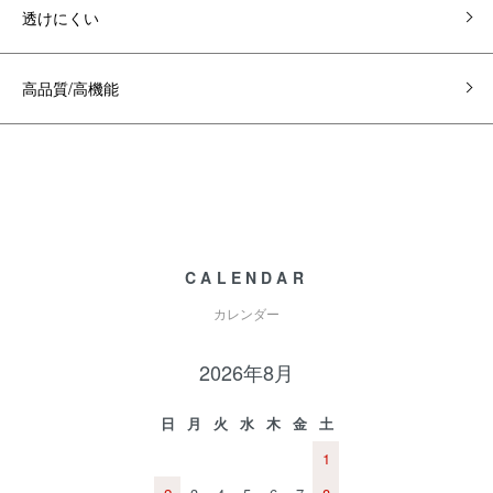
透けにくい
高品質/高機能
CALENDAR
カレンダー
2026年8月
日
月
火
水
木
金
土
1