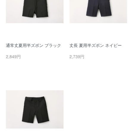
通常丈夏用半ズボン ブラック
丈長 夏用半ズボン ネイビー
2,849円
2,739円