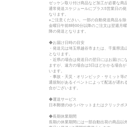
ゼッケン取り付け商品など加工が必要な商
通常発送スケジュールにプラス5営業日の発
なります。
※ご注意ください。一部の自動発送商品を除
金曜日午前8時00分以降のご注文は翌週月
降の発送となります。
◆お届け日時の目安
・発送元は埼玉県越谷市または、千葉県流
となります。
・近県の場合は発送日の翌日にはお届けに
ますが、遠方の場合は3日ほどかかる場合が
います。
・事故・天災・オリンピック・サミット等
通規制があるイベントによって配送が遅れ
合がございます。
◆運送サービス
日本郵便のゆうパケットまたはクリックポ
◆長期休業期間
長期の休業期間には一部自動出荷の商品以