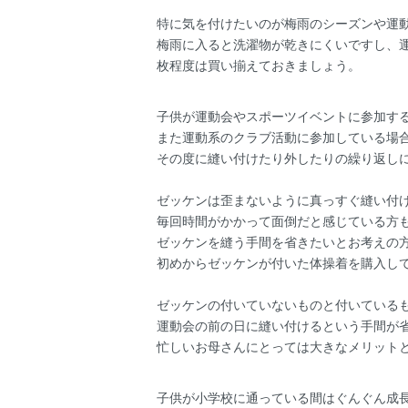
特に気を付けたいのが梅雨のシーズンや運
梅雨に入ると洗濯物が乾きにくいですし、
枚程度は買い揃えておきましょう。
子供が運動会やスポーツイベントに参加す
また運動系のクラブ活動に参加している場
その度に縫い付けたり外したりの繰り返し
ゼッケンは歪まないように真っすぐ縫い付
毎回時間がかかって面倒だと感じている方
ゼッケンを縫う手間を省きたいとお考えの
初めからゼッケンが付いた体操着を購入し
ゼッケンの付いていないものと付いている
運動会の前の日に縫い付けるという手間が
忙しいお母さんにとっては大きなメリット
子供が小学校に通っている間はぐんぐん成