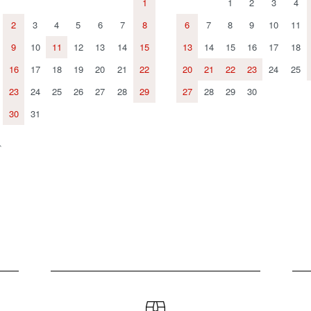
1
1
2
3
4
2
3
4
5
6
7
8
6
7
8
9
10
11
9
10
11
12
13
14
15
13
14
15
16
17
18
16
17
18
19
20
21
22
20
21
22
23
24
25
23
24
25
26
27
28
29
27
28
29
30
30
31
、
。