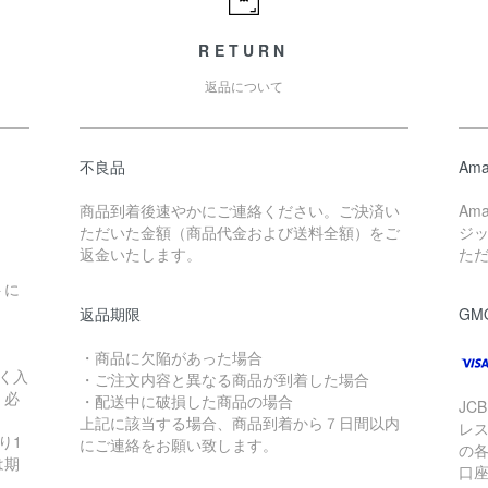
RETURN
返品について
不良品
Ama
商品到着後速やかにご連絡ください。ご決済い
Am
ただいた金額（商品代金および送料全額）をご
ジ
返金いたします。
た
トに
返品期限
GM
・商品に欠陥があった場合
く入
・ご注文内容と異なる商品が到着した場合
く必
・配送中に破損した商品の場合
JC
上記に該当する場合、商品到着から７日間以内
レ
り1
にご連絡をお願い致します。
の
は期
口