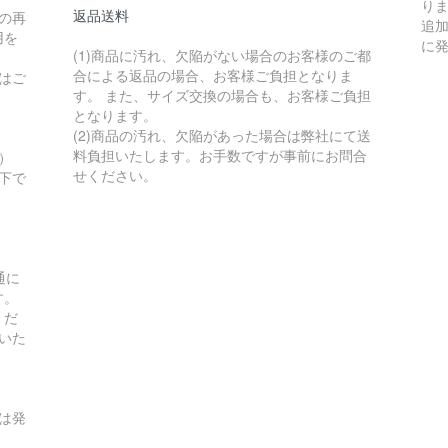
り
返品送料
の再
追
用を
に
(1)商品に汚れ、欠陥がない場合のお客様のご都
合による返品の場合、お客様ご負担となりま
はご
す。 また、サイズ交換の場合も、お客様ご負担
となります。
(2)商品の汚れ、欠陥があった場合は弊社にて送
料負担いたします。お手数ですが事前にお問合
）
せください。
以下で
通に
す。
くだ
いた
は発