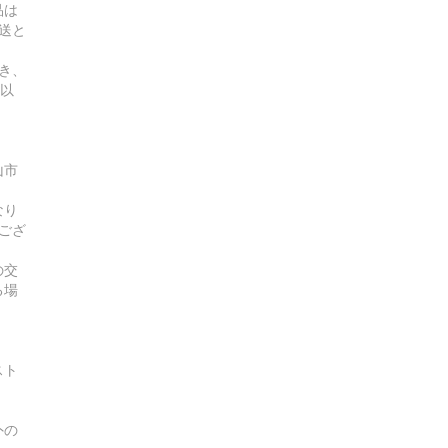
品は
送と
き、
曜以
山市
なり
ござ
の交
る場
スト
外の