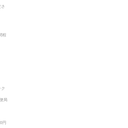
ださ
間程
ック
便局
0円